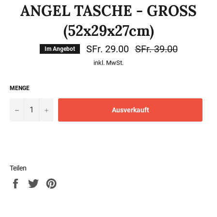
ANGEL TASCHE - GROSS
(52x29x27cm)
SFr. 29.00
Normaler
SFr. 39.00
Im Angebot
Preis
inkl. MwSt.
MENGE
−
+
Ausverkauft
Teilen
Auf
Auf
Auf
Facebook
Twitter
Pinterest
teilen
twittern
pinnen