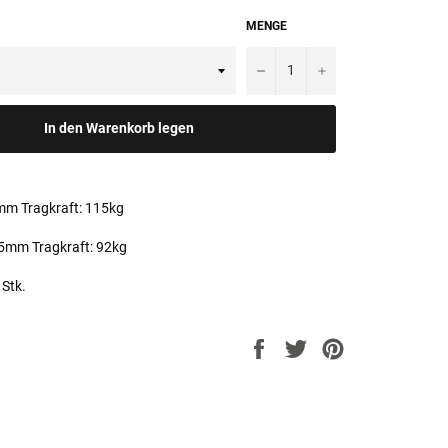
MENGE
−
+
In den Warenkorb legen
mm Tragkraft: 115kg
,5mm Tragkraft: 92kg
Stk.
Auf
Auf
Auf
Facebook
Twitter
Pinterest
teilen
twittern
pinnen